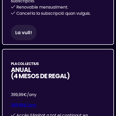
subscripció.
Renovable mensualment.
Cancel·la la subscripció quan vulguis.
La vull!
PLA COL·LECTIUS
ANUAL
(4 MESOS DE REGAL)
399,99
€/any
399,99
€/any
Accés il·limitat a tot el contingut en