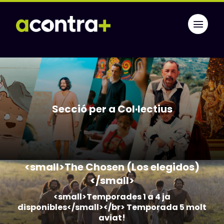
Secció per a Col·lectius
<small>The Chosen (Los elegidos)
</small>
<small>Temporades 1 a 4 ja
disponibles</small></br> Temporada 5 molt
aviat!