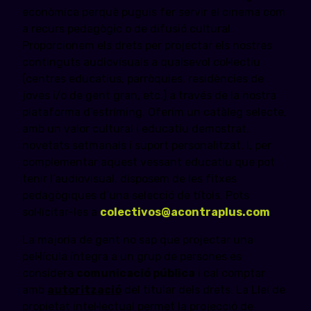
econòmica perquè puguis fer servir el cinema com
a recurs pedagògic o de difusió cultural.
Proporcionem els drets per projectar els nostres
continguts audiovisuals a qualsevol col·lectiu
(centres educatius, parròquies, residències de
joves i/o de gent gran, etc.) a través de la nostra
plataforma d’estríming. Oferim un catàleg selecte,
amb un valor cultural i educatiu demostrat,
novetats setmanals i suport personalitzat. I, per
complementar aquest vessant educatiu que pot
tenir l’audiovisual, disposem de les fitxes
pedagògiques d’una selecció de títols. Pots
sol·licitar-les a
colectivos@acontraplus.com
.
La majoria de gent no sap que projectar una
pel·lícula íntegra a un grup de persones es
considera
comunicació pública
i cal comptar
amb
autorització
del titular dels drets. La Llei de
propietat intel·lectual permet la projecció de