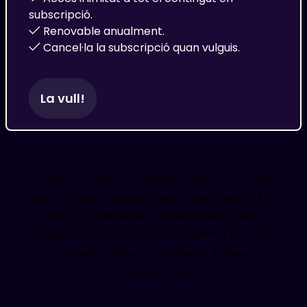
subscripció.
Renovable anualment.
Cancel·la la subscripció quan vulguis.
La vull!
*Ofertes no vàlides per a locals o iniciatives que tinguin
com a activitat principal l’exhibició cinematogràfica i/o
projeccions públiques amb accés a aquests o altres
continguts mitjançant entrada de pagament. No hi estan
incloses les pel·lícules en modalitat de lloguer
(transaccional)..