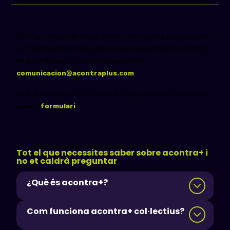
Per llogar només la projecció d’un dels continguts disponibles
a la nostra plataforma, contacta directament amb nosaltres
en aquesta adreça de correu electrònic:
comunicacion@acontraplus.com
.
I si el que vols és contractar una projecció a cinemes, omple
aquest
formulari
.
Tot el que necessites saber sobre acontra+ i
no et caldrà preguntar
¿Què és acontra+?
Com funciona acontra+ col·lectius?