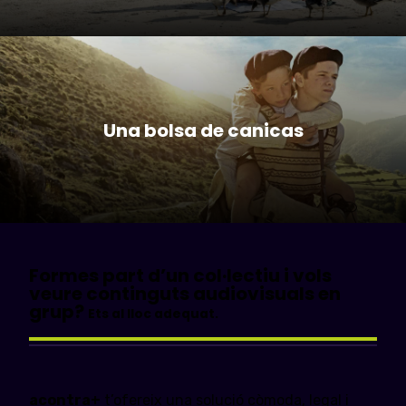
Una bolsa de canicas
Formes part d’un col·lectiu i vols
veure continguts audiovisuals en
grup?
Ets al lloc adequat.
acontra+
t’ofereix una solució còmoda, legal i