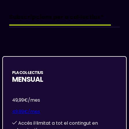
Subscripcions per a col·lectius*
PLA COL·LECTIUS
MENSUAL
49,99
€/mes
49,99
€/mes
Accés il·limitat a tot el contingut en