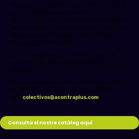
fragments sense aquesta autorització, si és per a
usos pedagògics, sense ànim de lucre. La compra
d’un DVD o Blu-ray només permet usos domèstics,
mentre que l’aula o qualsevol projecció pública a
un grup de persones (cobrant o no entrada)
excedeixen l’àmbit domèstic.
Per això,
acontra+
posa a la teva disposició
diferents tipus d’ofertes per a diferents tipus de
col·lectius.
Si no estàs segur que el teu col·lectiu es pugui
beneficiar d’aquesta subscripció, pregunta’ns-ho
aquí:
colectivos@acontraplus.com
.
Consulta el nostre catàleg aquí